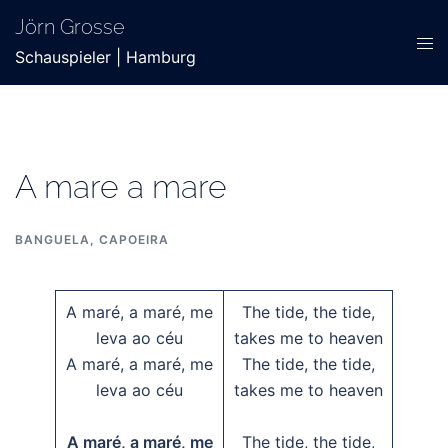
Zum
Jörn Grosse
Inhalt
Men
Schauspieler | Hamburg
springen
ums
A mare a mare
BANGUELA
,
CAPOEIRA
A maré, a maré, me
The tide, the tide,
leva ao céu
takes me to heaven
A maré, a maré, me
The tide, the tide,
leva ao céu
takes me to heaven
A maré, a maré, me
The tide, the tide,