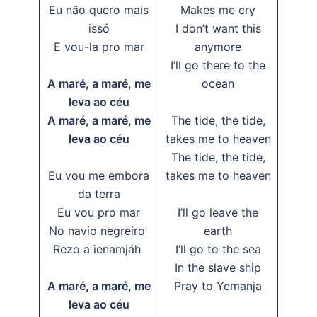
Eu não quero mais
Makes me cry
issó
I don’t want this
E vou-la pro mar
anymore
I’ll go there to the
A maré, a maré, me
ocean
leva ao céu
A maré, a maré, me
The tide, the tide,
leva ao céu
takes me to heaven
The tide, the tide,
Eu vou me embora
takes me to heaven
da terra
Eu vou pro mar
I’ll go leave the
No navio negreiro
earth
Rezo a ienamjáh
I’ll go to the sea
In the slave ship
A maré, a maré, me
Pray to Yemanja
leva ao céu