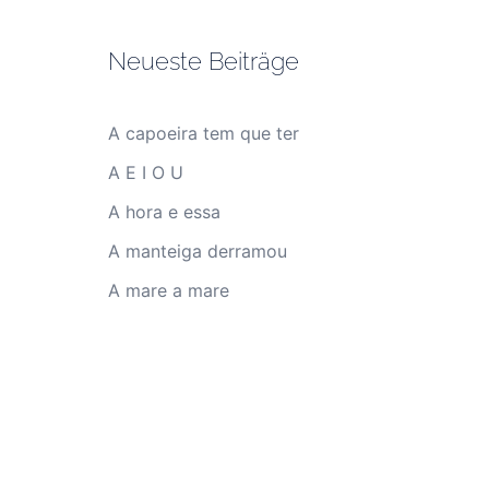
Neueste Beiträge
A capoeira tem que ter
A E I O U
A hora e essa
A manteiga derramou
A mare a mare