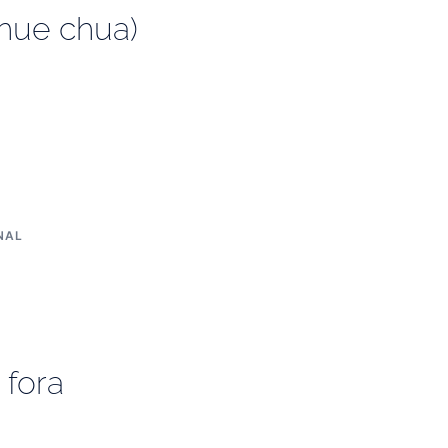
chue chua)
NAL
 fora