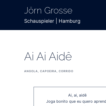
Zum
Jörn Grosse
Inhalt
springen
Schauspieler | Hamburg
Ai Ai Aidê
ANGOLA
,
CAPOEIRA
,
CORRIDO
Ai, ai, aidê
Joga bonito que eu quero apren