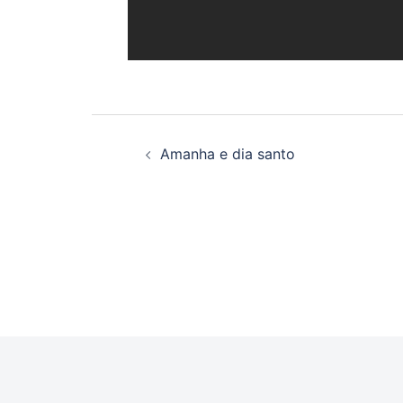
Beitragsnavigatio
Amanha e dia santo