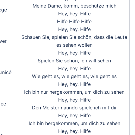
Meine Dame, komm, beschütze mich
ege
Hey, hey, Hilfe
Hilfe Hilfe Hilfe
Hey, hey, Hilfe
Schauen Sie, spielen Sie schön, dass die Leute
ver
es sehen wollen
Hey, hey, Hilfe
Spielen Sie schön, ich will sehen
Hey, hey, Hilfe
smicê
Wie geht es, wie geht es, wie geht es
Hey, hey, Hilfe
Ich bin nur hergekommen, um dich zu sehen
Hey, hey, Hilfe
oce
Den Meistermaundo spiele ich mit dir
Hey, hey, Hilfe
Ich bin hergekommen, um dich zu sehen
Hey, hey, Hilfe