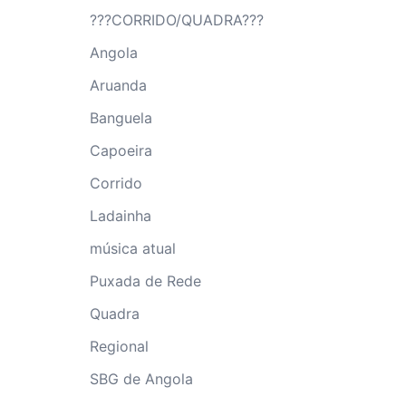
???CORRIDO/QUADRA???
Angola
Aruanda
Banguela
Capoeira
Corrido
Ladainha
música atual
Puxada de Rede
Quadra
Regional
SBG de Angola