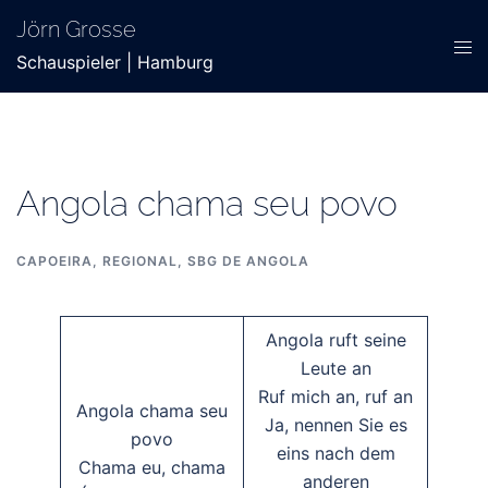
Zum
Jörn Grosse
Inhalt
Men
Schauspieler | Hamburg
springen
ums
Angola chama seu povo
CAPOEIRA
,
REGIONAL
,
SBG DE ANGOLA
Angola ruft seine
Leute an
Ruf mich an, ruf an
Angola chama seu
Ja, nennen Sie es
povo
eins nach dem
Chama eu, chama
anderen