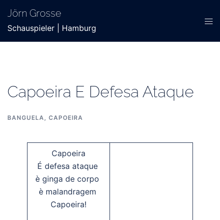
Zum
Jörn Grosse
Inhalt
Men
Schauspieler | Hamburg
springen
ums
Capoeira E Defesa Ataque
BANGUELA
,
CAPOEIRA
Capoeira
É defesa ataque
è ginga de corpo
è malandragem
Capoeira!