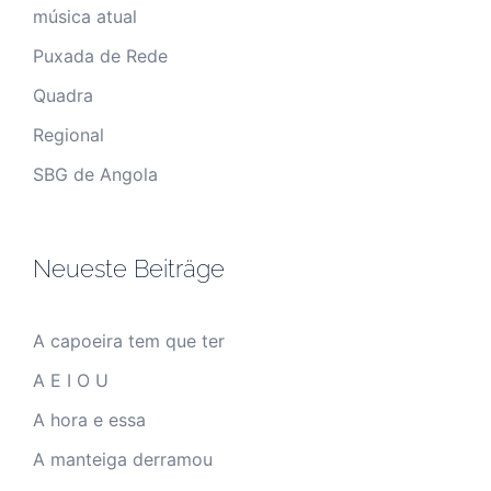
música atual
Puxada de Rede
Quadra
Regional
SBG de Angola
Neueste Beiträge
A capoeira tem que ter
A E I O U
A hora e essa
A manteiga derramou