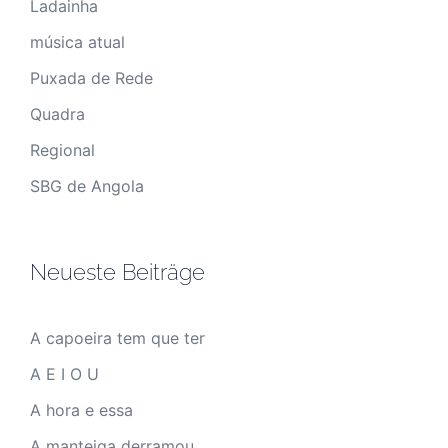
Ladainha
música atual
Puxada de Rede
Quadra
Regional
SBG de Angola
Neueste Beiträge
A capoeira tem que ter
A E I O U
A hora e essa
A manteiga derramou