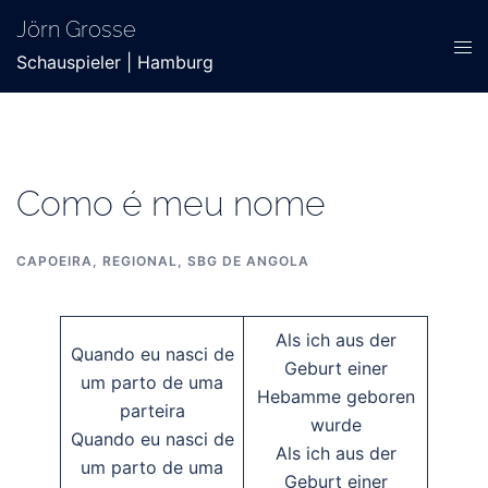
Zum
Jörn Grosse
Inhalt
Men
Schauspieler | Hamburg
springen
ums
Como é meu nome
CAPOEIRA
,
REGIONAL
,
SBG DE ANGOLA
Als ich aus der
Quando eu nasci de
Geburt einer
um parto de uma
Hebamme geboren
parteira
wurde
Quando eu nasci de
Als ich aus der
um parto de uma
Geburt einer