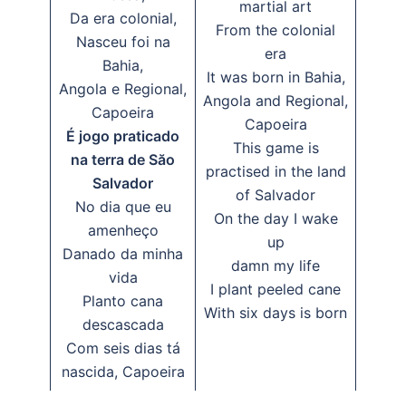
martial art
Da era colonial,
From the colonial
Nasceu foi na
era
Bahia,
It was born in Bahia,
Angola e Regional,
Angola and Regional,
Capoeira
Capoeira
É jogo praticado
This game is
na terra de Săo
practised in the land
Salvador
of Salvador
No dia que eu
On the day I wake
amenheço
up
Danado da minha
damn my life
vida
I plant peeled cane
Planto cana
With six days is born
descascada
Com seis dias tá
nascida, Capoeira