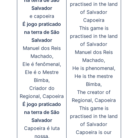
na terra de Săo
practised in the land
Salvador
of Salvador
e capoeira
Capoeira
É jogo praticado
This game is
na terra de Săo
practised in the land
Salvador
of Salvador
Manuel dos Reis
Manuel dos Reis
Machado,
Machado,
Ele é fenômenal,
He is phenomenal,
Ele é o Mestre
He is the mestre
Bimba,
Bimba,
Criador do
The creator of
Regional, Capoeira
Regional, Capoeira
É jogo praticado
This game is
na terra de Săo
practised in the land
Salvador
of Salvador
Capoeira é luta
Capoeira is our
nossa,