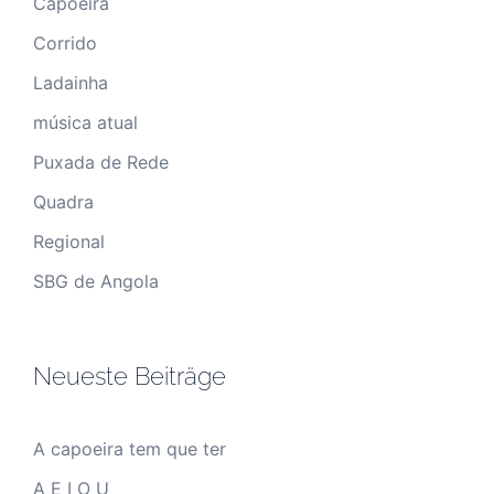
Capoeira
Corrido
Ladainha
música atual
Puxada de Rede
Quadra
Regional
SBG de Angola
Neueste Beiträge
A capoeira tem que ter
A E I O U