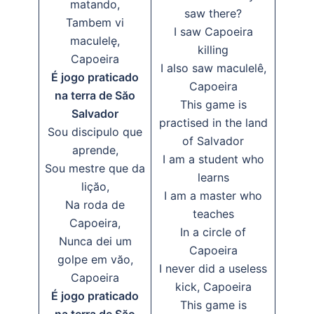
matando,
saw there?
Tambem vi
I saw Capoeira
maculelę,
killing
Capoeira
I also saw maculelê,
É jogo praticado
Capoeira
na terra de Săo
This game is
Salvador
practised in the land
Sou discipulo que
of Salvador
aprende,
I am a student who
Sou mestre que da
learns
liçăo,
I am a master who
Na roda de
teaches
Capoeira,
In a circle of
Nunca dei um
Capoeira
golpe em văo,
I never did a useless
Capoeira
kick, Capoeira
É jogo praticado
This game is