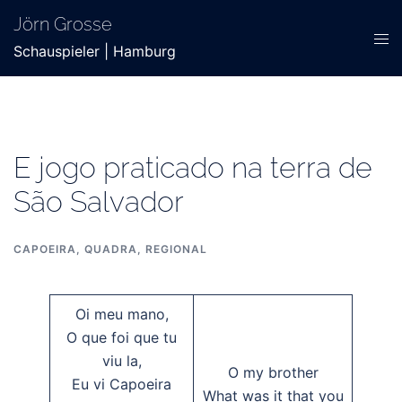
Zum
Jörn Grosse
Inhalt
Men
Schauspieler | Hamburg
springen
ums
E jogo praticado na terra de
São Salvador
CAPOEIRA
,
QUADRA
,
REGIONAL
Oi meu mano,
O que foi que tu
viu la,
O my brother
Eu vi Capoeira
What was it that you