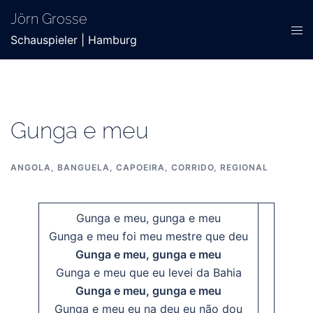
Zum
Jörn Grosse
Inhalt
Men
Schauspieler | Hamburg
springen
ums
Gunga e meu
ANGOLA
,
BANGUELA
,
CAPOEIRA
,
CORRIDO
,
REGIONAL
Gunga e meu, gunga e meu
Gunga e meu foi meu mestre que deu
Gunga e meu, gunga e meu
Gunga e meu que eu levei da Bahia
Gunga e meu, gunga e meu
Gunga e meu eu na deu eu não dou